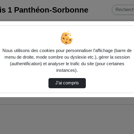
ris 1 Panthéon-Sorbonne
Nous utilisons des cookies pour personnaliser l’affichage (barre de
menu de droite, mode sombre ou dyslexie etc.), gérer la session
(authentification) et analyser le trafic du site (pour certaines
instances).
J’ai compris
nés ci-dessous. Consultez les options pour ajuster les résultats.