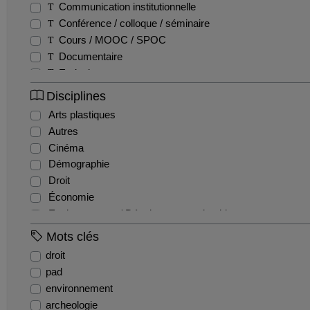
Communication institutionnelle
Conférence / colloque / séminaire
Cours / MOOC / SPOC
Documentaire
Emission
Entretien / Témoignage / Retour d'expérience
Disciplines
Fiction
Arts plastiques
Film pédagogique
Autres
Podcast
Cinéma
Production étudiante
Démographie
Reportage
Droit
Teaser
Économie
Tutoriel
Environnement / Développement durable
EPS
Mots clés
Géographie
droit
Gestion / Management
pad
Histoire
environnement
Histoire de l'art et archéologie
archeologie