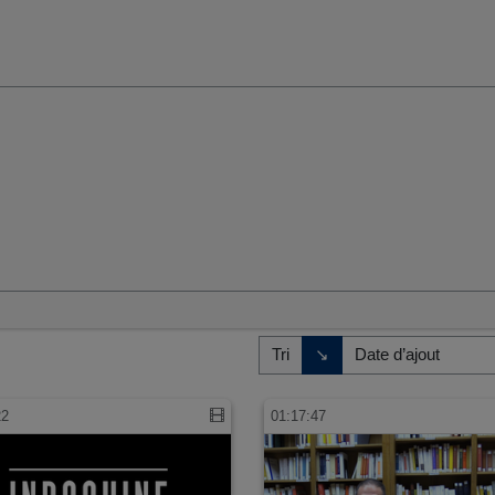
umaines et sociales
Direction de tri
↘
Tri
22
01:17:47