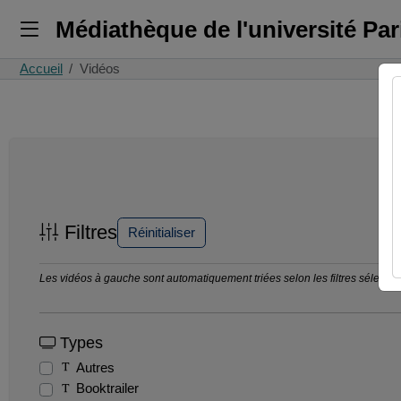
Médiathèque de l'université Pa
Accueil
Vidéos
Filtres
Réinitialiser
Les vidéos à gauche sont automatiquement triées selon les filtres sélection
Types
Autres
Booktrailer