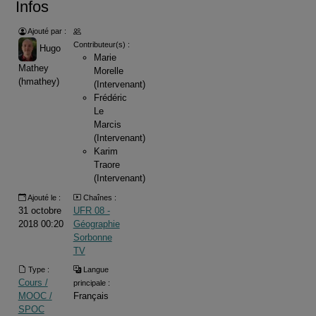
Infos
Ajouté par :
Contributeur(s) :
Hugo
Marie
Mathey
Morelle
(hmathey)
(Intervenant)
Frédéric
Le
Marcis
(Intervenant)
Karim
Traore
(Intervenant)
Ajouté le :
Chaînes :
31 octobre
UFR 08 -
2018 00:20
Géographie
Sorbonne
TV
Type :
Langue
Cours /
principale :
MOOC /
Français
SPOC