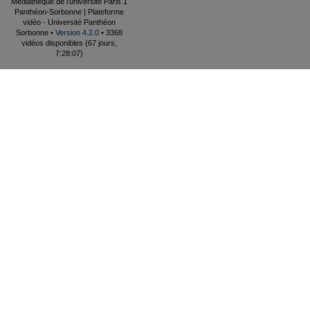
Médiathèque de l'université Paris 1
Panthéon-Sorbonne | Plateforme
vidéo - Université Panthéon
Sorbonne •
Version 4.2.0
• 3368
vidéos disponibles (67 jours,
7:28:07)