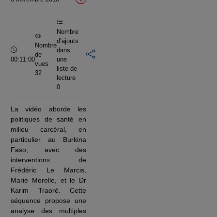
vidéo
Nombre
d’ajouts
Nombre
Durée :
dans
de
00:11:00
une
vues
liste de
32
lecture
0
La vidéo aborde les
politiques de santé en
milieu carcéral, en
particulier au Burkina
Faso, avec des
interventions de
Frédéric Le Marcis,
Marie Morelle, et le Dr
Karim Traoré. Cette
séquence propose une
analyse des multiples