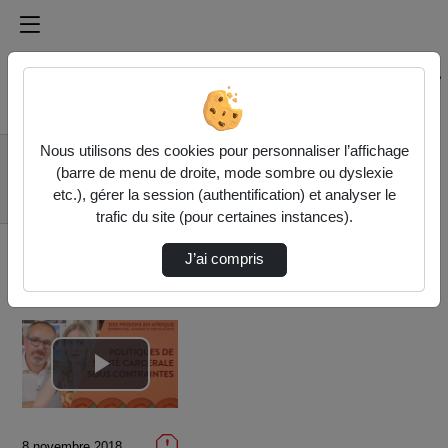
Médiathèque de l'université Paris
Rechercher un média sur Médiathèque de l'université Pa
Accueil
Vidéos
Nous utilisons des cookies pour personnaliser l’affichage
4.2. Politiques de
(barre de menu de droite, mode sombre ou dyslexie
santé carcérale sous
etc.), gérer la session (authentification) et analyser le
cont…
trafic du site (pour certaines instances).
J’ai compris
Lire
la
8 novembre 2018