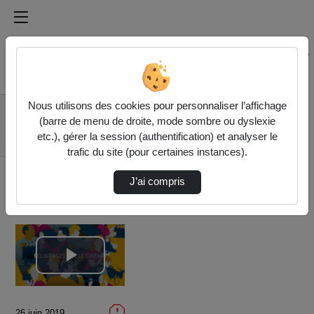
Médiathèque de l'université Paris
Rechercher un média sur Médiathèque de l'université Pa
Accueil
Vidéos
Nous utilisons des cookies pour personnaliser l’affichage
Revue #1257 - N°1 :
(barre de menu de droite, mode sombre ou dyslexie
Éclairages sur le
etc.), gérer la session (authentification) et analyser le
cinéma
trafic du site (pour certaines instances).
J’ai compris
Lire
la
26 juin 2019