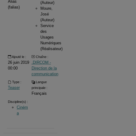
Alias
(Auteur)
(falias)
Moure,
José
(Auteur)
Service
des
Usages
Numériques
(Réalisateur)
Ajouté le :
Chaîne :
26 juin 2019
.DIRCOM -
00:00
Direction de la
communication
Type :
Langue
Teaser
principale :
Français
Discipline(s) :
Ciném
a