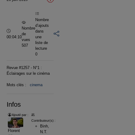
vidéo
Nombre
d’ajouts
Nombre
Durée :
dans
de
00:04:10
une
vues
liste de
507
lecture
0
Revue #1257 - N°1 :
Éclairages sur le cinéma
Mots clés :
cinema
Infos
Ajouté par :
Contributeur(s) :
Binh,
Florent
N.T.