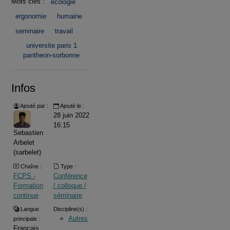
Mots clés :
ecologie
ergonomie
humaine
seminaire
travail
universite paris 1
pantheon-sorbonne
Infos
Ajouté par :
Ajouté le :
28 juin 2022
16:15
Sebastien
Arbelet
(sarbelet)
Chaîne :
Type :
FCPS -
Conférence
Formation
/ colloque /
continue
séminaire
Langue
Discipline(s) :
Autres
principale :
Français