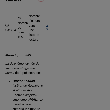
vidéo
Nombre
d’ajouts
Nombre
Durée :
dans
de
03:30:41
une
vues
liste de
165
lecture
0
Mardi 1 juin 2021
La deuxième journée du
séminaire s’organise
autour
de 4 présentations :
Olivier Landau
.
Institut de Recherche
et d’Innovation.
Centre Pompidou
ergonome INRAE.
Le
travail à l’ère
numérique : rupture