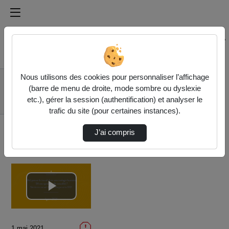
Médiathèque de l'université Paris
Rechercher un média sur Médiathèque de l'université Pa
Accueil
Vidéos
Nous utilisons des cookies pour personnaliser l’affichage
Séminaire
(barre de menu de droite, mode sombre ou dyslexie
d'ergonomie 2021 :
etc.), gérer la session (authentification) et analyser le
(Re) penser le …
trafic du site (pour certaines instances).
J’ai compris
Lire
la
1 mai 2021