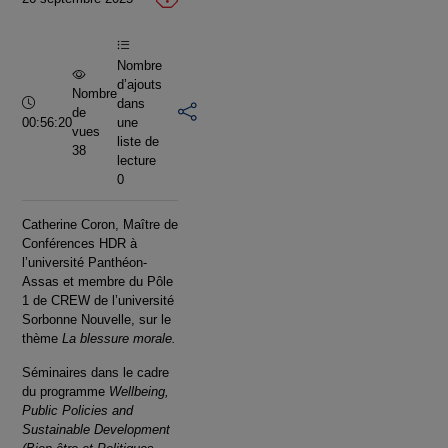
vidéo
Nombre
d’ajouts
Nombre
Durée :
dans
de
00:56:20
une
vues
liste de
38
lecture
0
Catherine Coron, Maître de
Conférences HDR à
l’université Panthéon-
Assas et membre du Pôle
1 de CREW de l’université
Sorbonne Nouvelle, sur le
thème
La blessure morale.
Séminaires dans le cadre
du programme
Wellbeing,
Public Policies and
Sustainable Development