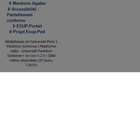
Mentions légales
Accessibilité :
Partiellement
conforme
ESUP-Portail
Projet Esup-Pod
Médiathèque de l'université Paris 1
Panthéon-Sorbonne | Plateforme
vidéo - Université Panthéon
Sorbonne •
Version 4.2.0
• 3368
vidéos disponibles (67 jours,
7:28:07)