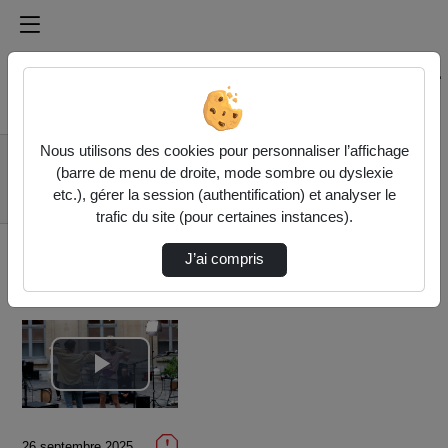
Médiathèque de l'université Paris
Rechercher un média sur Médiathèque de l'université Pa
Accueil
Vidéos
Nous utilisons des cookies pour personnaliser l’affichage
"Mesurer et prendre
(barre de menu de droite, mode sombre ou dyslexie
en compte la blessure
etc.), gérer la session (authentification) et analyser le
mo…
trafic du site (pour certaines instances).
J’ai compris
Lire
la
26 septembre 2025