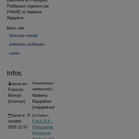
(Bien-être et Politiques
Publiques) organisé par
PHARE et Nadeera
Rajapkse
Mots clés :
blessure morale
politiques publiques
sante
Infos
Propriétaire(s)
Ajouté par :
Francois
additionnel(s) :
Morvan
Nadeera
(fmorvan)
Rajapakse
(nrajapakse)
8
Ajouté le :
Chaîne :
octobre
P.H.A.R.E -
2025 11:57
Philosophie,
Histoire et
Analyse des