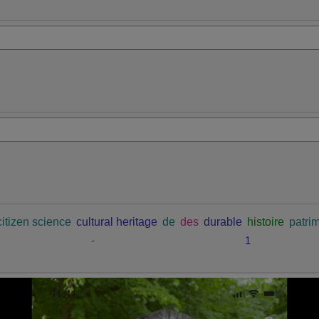
citizen science
cultural heritage
de
des
durable
histoire
patrim
-
1