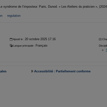
 Le syndrome de l’imposteur. Paris, Dunod. « Les Ateliers du praticien », (2024
on
regulation
20 octobre 2025 17:16
Ajouté le :
Cha
Français
Langue principale :
Discipl
gales
Accessibilité : Partiellement conforme