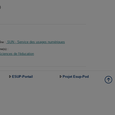
)
.SUN - Service des usages numériques
îne :
ine(s) :
Sciences de l'éducation
ESUP-Portail
Projet Esup-Pod