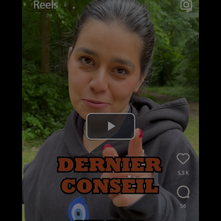
Lire
la
vidéo