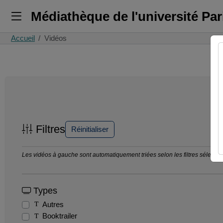
Médiathèque de l'université Pa
Accueil
Vidéos
Filtres
Réinitialiser
Les vidéos à gauche sont automatiquement triées selon les filtres sélection
Types
Autres
Booktrailer