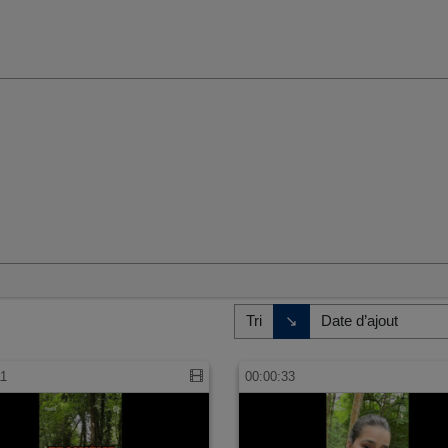
umaines et sociales
Direction de tri
↘
Tri
11
00:00:33