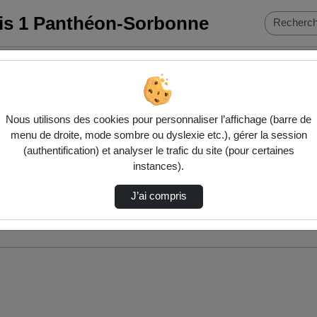
ris 1 Panthéon-Sorbonne
Nous utilisons des cookies pour personnaliser l’affichage (barre de
menu de droite, mode sombre ou dyslexie etc.), gérer la session
(authentification) et analyser le trafic du site (pour certaines
instances).
J’ai compris
nés ci-dessous. Consultez les options pour ajuster les résultats.