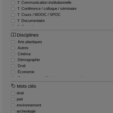
Communication institutionnelle
Conférence / colloque / séminaire
Cours / MOOC / SPOC
Documentaire
Emission
Entretien / Témoignage / Retour d'expérience
Disciplines
Fiction
Arts plastiques
Film pédagogique
Autres
Podcast
Cinéma
Production étudiante
Démographie
Reportage
Droit
Teaser
Économie
Tutoriel
Environnement / Développement durable
EPS
Mots clés
Géographie
droit
Gestion / Management
pad
Histoire
environnement
Histoire de l'art et archéologie
archeologie