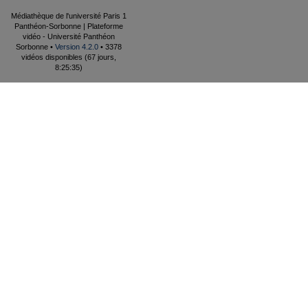
Médiathèque de l'université Paris 1
Panthéon-Sorbonne | Plateforme
vidéo - Université Panthéon
Sorbonne •
Version 4.2.0
• 3378
vidéos disponibles (67 jours,
8:25:35)