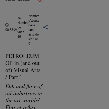
vidéo
Nombre
d’ajouts
Nombre
Durée :
dans
de
00:53:24
une
vues
liste de
19
lecture
0
PETROLEUM
Oil in (and out
of) Visual Arts
/ Part 1
Ebb and flow of
oil industries in
the art worlds/
Flux et reflux