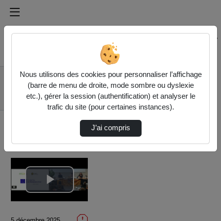
Médiathèque de l'université Paris
Rechercher un média sur Médiathèque de l'université Pa
Accueil
Vidéos
Nous utilisons des cookies pour personnaliser l’affichage
PETROLEUM Oil in
(barre de menu de droite, mode sombre ou dyslexie
(and out of) Visual Arts
etc.), gérer la session (authentification) et analyser le
/P…
trafic du site (pour certaines instances).
J’ai compris
Lire
la
5 décembre 2025