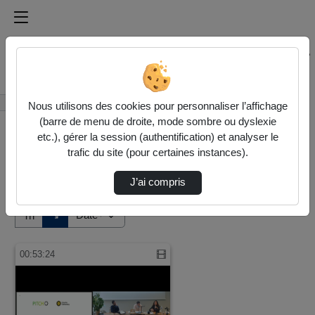
Médiathèque de l'université Paris
Rechercher un média sur Médiathèque de l'université Pa
Accueil
Vidéos
Nous utilisons des cookies pour personnaliser l’affichage
(barre de menu de droite, mode sombre ou dyslexie
etc.), gérer la session (authentification) et analyser le
trafic du site (pour certaines instances).
J’ai compris
Audio
Vidéo
Direction de tri
↘
Tri
00:53:24