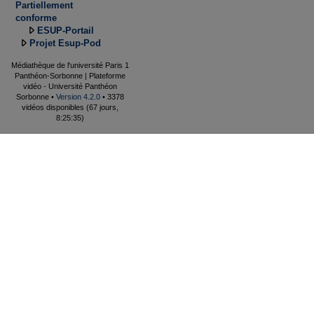
Partiellement
conforme
ESUP-Portail
Projet Esup-Pod
Médiathèque de l'université Paris 1
Panthéon-Sorbonne | Plateforme
vidéo - Université Panthéon
Sorbonne •
Version 4.2.0
• 3378
vidéos disponibles (67 jours,
8:25:35)