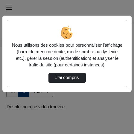
Médiathèque de l'université Paris
Rechercher un média sur Médiathèque de l'université Pa
Accueil
Vidéos
Nous utilisons des cookies pour personnaliser l’affichage
(barre de menu de droite, mode sombre ou dyslexie
etc.), gérer la session (authentification) et analyser le
trafic du site (pour certaines instances).
J’ai compris
Audio
Vidéo
Direction de tri
↘
Tri
Désolé, aucune vidéo trouvée.