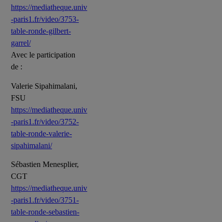
https://mediatheque.univ
-paris1.fr/video/3753-
table-ronde-gilbert-
garrel/
Avec le participation
de :
Valerie Sipahimalani,
FSU
https://mediatheque.univ
-paris1.fr/video/3752-
table-ronde-valerie-
sipahimalani/
Sébastien Menesplier,
CGT
https://mediatheque.univ
-paris1.fr/video/3751-
table-ronde-sebastien-