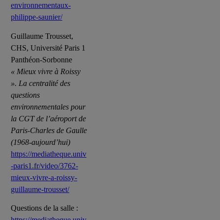
environnementaux-
philippe-saunier/
Guillaume Trousset,
CHS, Université Paris 1
Panthéon-Sorbonne
« Mieux vivre à Roissy
». La centralité des
questions
environnementales pour
la CGT de l’aéroport de
Paris-Charles de Gaulle
(1968-aujourd’hui)
https://mediatheque.univ
-paris1.fr/video/3762-
mieux-vivre-a-roissy-
guillaume-trousset/
Questions de la salle :
https://mediatheque.univ