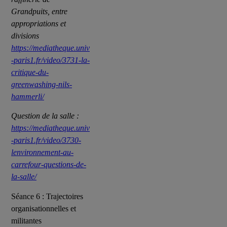
Grandpuits, entre
appropriations et
divisions
https://mediatheque.univ
-paris1.fr/video/3731-la-
critique-du-
greenwashing-nils-
hammerli/
Question de la salle :
https://mediatheque.univ
-paris1.fr/video/3730-
lenvironnement-au-
carrefour-questions-de-
la-salle/
Séance 6 : Trajectoires
organisationnelles et
militantes