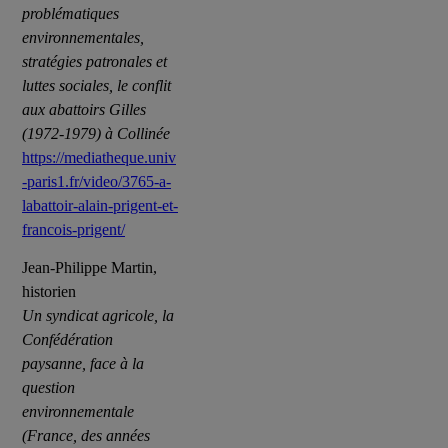
problématiques
environnementales,
stratégies patronales et
luttes sociales, le conflit
aux abattoirs Gilles
(1972-1979) à Collinée
https://mediatheque.univ
-paris1.fr/video/3765-a-
labattoir-alain-prigent-et-
francois-prigent/
Jean-Philippe Martin,
historien
Un syndicat agricole, la
Confédération
paysanne, face à la
question
environnementale
(France, des années