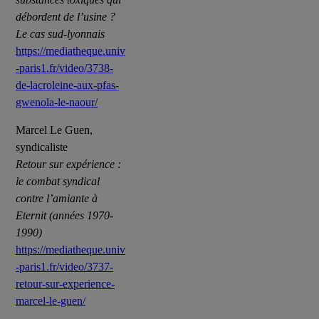
débordent de l’usine ?
Le cas sud-lyonnais
https://mediatheque.univ
-paris1.fr/video/3738-
de-lacroleine-aux-pfas-
gwenola-le-naour/
Marcel Le Guen,
syndicaliste
Retour sur expérience :
le combat syndical
contre l’amiante à
Eternit (années 1970-
1990)
https://mediatheque.univ
-paris1.fr/video/3737-
retour-sur-experience-
marcel-le-guen/