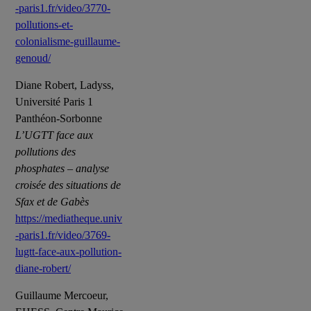
-paris1.fr/video/3770-
pollutions-et-
colonialisme-guillaume-
genoud/
Diane Robert, Ladyss,
Université Paris 1
Panthéon-Sorbonne
L’UGTT face aux
pollutions des
phosphates – analyse
croisée des situations de
Sfax et de Gabès
https://mediatheque.univ
-paris1.fr/video/3769-
lugtt-face-aux-pollution-
diane-robert/
Guillaume Mercoeur,