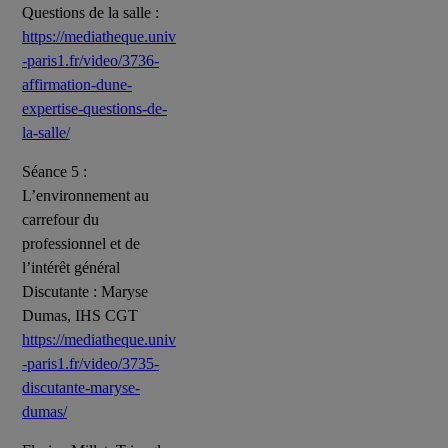
Questions de la salle :
https://mediatheque.univ
-paris1.fr/video/3736-
affirmation-dune-
expertise-questions-de-
la-salle/
Séance 5 :
L’environnement au
carrefour du
professionnel et de
l’intérêt général
Discutante : Maryse
Dumas, IHS CGT
https://mediatheque.univ
-paris1.fr/video/3735-
discutante-maryse-
dumas/