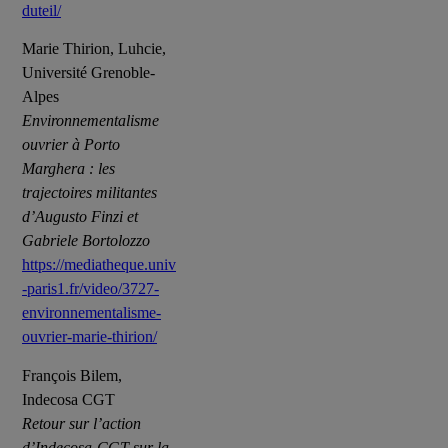
duteil/
Marie Thirion, Luhcie,
Université Grenoble-
Alpes
Environnementalisme
ouvrier à Porto
Marghera : les
trajectoires militantes
d’Augusto Finzi et
Gabriele Bortolozzo
https://mediatheque.univ
-paris1.fr/video/3727-
environnementalisme-
ouvrier-marie-thirion/
François Bilem,
Indecosa CGT
Retour sur l’action
d’Indecosa-CGT sur la