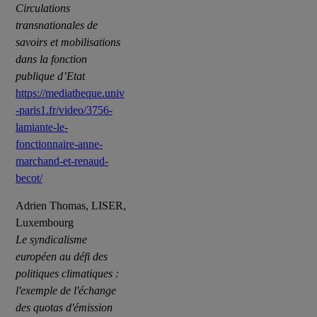
Circulations
transnationales de
savoirs et mobilisations
dans la fonction
publique d’Etat
https://mediatheque.univ
-paris1.fr/video/3756-
lamiante-le-
fonctionnaire-anne-
marchand-et-renaud-
becot/
Adrien Thomas, LISER,
Luxembourg
Le syndicalisme
européen au défi des
politiques climatiques :
l'exemple de l'échange
des quotas d'émission