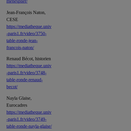
menesplier/
Jean-François Naton,
CESE
https://mediatheque.univ
-paris1.fr/video/3750-
table-ronde-jean-
francois-naton/
Renaud Bécot, historien
https://mediatheque.univ
-paris1.fr/video/3748-
table-ronde-renaud-
becot/
Nayla Glaise,
Eurocadres
https://mediatheque.univ
-paris1.fr/video/3749-
table-ronde-nayla-glaise/