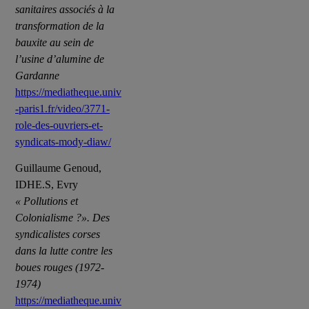
sanitaires associés à la
transformation de la
bauxite au sein de
l’usine d’alumine de
Gardanne
https://mediatheque.univ
-paris1.fr/video/3771-
role-des-ouvriers-et-
syndicats-mody-diaw/
Guillaume Genoud,
IDHE.S, Evry
« Pollutions et
Colonialisme ?». Des
syndicalistes corses
dans la lutte contre les
boues rouges (1972-
1974)
https://mediatheque.univ