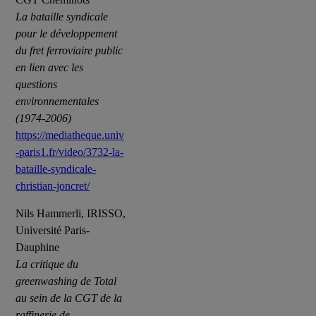
La bataille syndicale
pour le développement
du fret ferroviaire public
en lien avec les
questions
environnementales
(1974-2006)
https://mediatheque.univ
-paris1.fr/video/3732-la-
bataille-syndicale-
christian-joncret/
Nils Hammerli, IRISSO,
Université Paris-
Dauphine
La critique du
greenwashing de Total
au sein de la CGT de la
raffinerie de