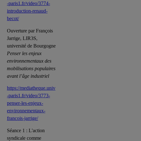
-paris1.fr/video/3774-
introduction-renaud-
becot/
Ouverture par François
Jarrige, LIR3S,
université de Bourgogne
Penser les enjeux
environnementaux des
mobilisations populaires
avant l’âge industriel
https://mediatheque.univ
-paris1.fr/video/3773-
penser-les-enjeux-
environnementaux-
francois-jarrige/
Séance 1 : L'action
syndicale comme