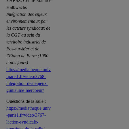
EHESS, Centre Maurice
Halbwachs
Intégration des enjeux
environnementaux par
les acteurs syndicaux de
la CGT au sein du
territoire industriel de
Fos-sur-Mer et de
l’Etang de Berre (1990
à nos jours)
https://mediatheque.univ
-paris1.fr/video/3768-
integration-des-enjeux-
guillaume-mercoeur/
Questions de la salle :
https://mediatheque.univ
-paris1.fr/video/3767-
laction-syndicale-
questions-de-la-salle/