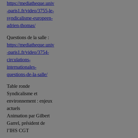
https://mediatheque.univ
-paris1.fr/video/3755-le-
syndicalisme-europeen-
adrien-thomas/
Questions de la salle :
https://mediatheque.univ
-paris1.fr/video/3754-
circulations-
internationales-
questions-de-la-salle/
Table ronde
Syndicalisme et
environnement : enjeux
actuels
Animation par Gilbert
Garrel, président de
l’IHS CGT