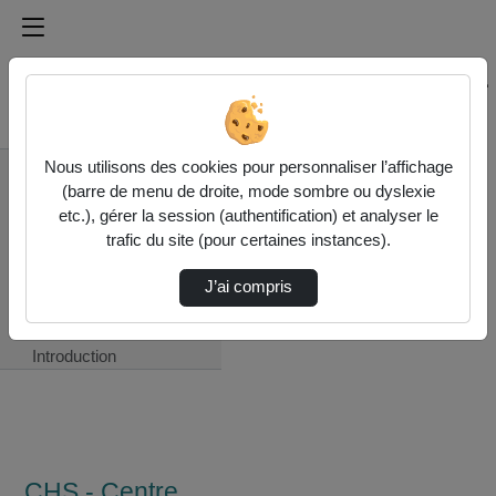
Médiathèque de l'université Paris
Rechercher un média sur Médiathèque de l'université Pa
Accueil
Nous utilisons des cookies pour personnaliser l’affichage
CHS - Centre
(barre de menu de droite, mode sombre ou dyslexie
d’histoire sociale des
etc.), gérer la session (authentification) et analyser le
mondes
trafic du site (pour certaines instances).
contemporains
Syndicalisme et
J’ai compris
environnement
Renaud Bécot :
Introduction
CHS - Centre