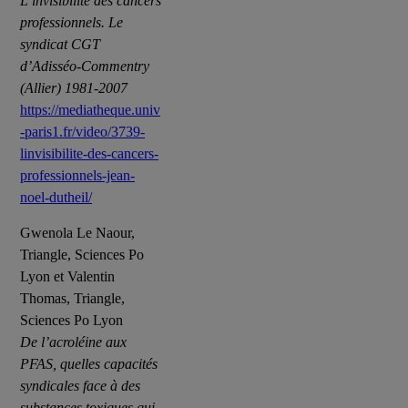
L’invisibilité des cancers
professionnels. Le
syndicat CGT
d’Adisséo-Commentry
(Allier) 1981-2007
https://mediatheque.univ
-paris1.fr/video/3739-
linvisibilite-des-cancers-
professionnels-jean-
noel-dutheil/
Gwenola Le Naour,
Triangle, Sciences Po
Lyon et Valentin
Thomas, Triangle,
Sciences Po Lyon
De l’acroléine aux
PFAS, quelles capacités
syndicales face à des
substances toxiques qui