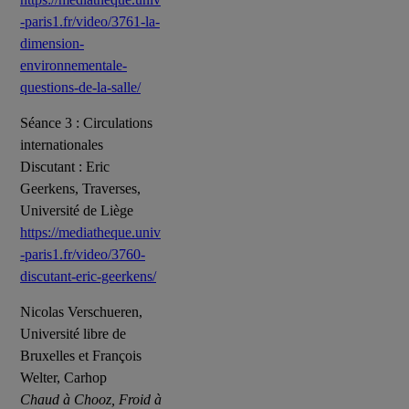
-paris1.fr/video/3761-la-
dimension-
environnementale-
questions-de-la-salle/
Séance 3 : Circulations
internationales
Discutant : Eric
Geerkens, Traverses,
Université de Liège
https://mediatheque.univ
-paris1.fr/video/3760-
discutant-eric-geerkens/
Nicolas Verschueren,
Université libre de
Bruxelles et François
Welter, Carhop
Chaud à Chooz, Froid à