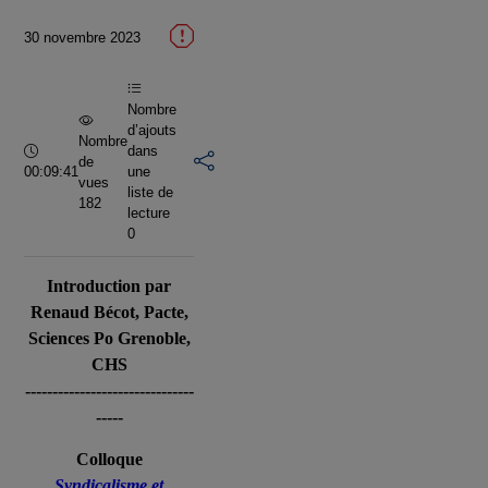
la
30 novembre 2023
vidéo
Nombre
d’ajouts
Nombre
Durée :
dans
de
00:09:41
une
vues
liste de
182
lecture
0
Introduction par
Renaud Bécot, Pacte,
Sciences Po Grenoble,
CHS
-------------------------------
-----
Colloque
Syndicalisme et