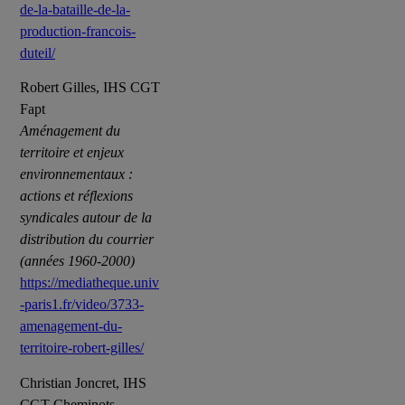
de-la-bataille-de-la-
production-francois-
duteil/
Robert Gilles, IHS CGT
Fapt
Aménagement du
territoire et enjeux
environnementaux :
actions et réflexions
syndicales autour de la
distribution du courrier
(années 1960-2000)
https://mediatheque.univ
-paris1.fr/video/3733-
amenagement-du-
territoire-robert-gilles/
Christian Joncret, IHS
CGT Cheminots