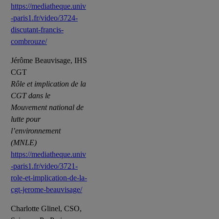
https://mediatheque.univ
-paris1.fr/video/3724-
discutant-francis-
combrouze/
Jérôme Beauvisage, IHS
CGT
Rôle et implication de la
CGT dans le
Mouvement national de
lutte pour
l’environnement
(MNLE)
https://mediatheque.univ
-paris1.fr/video/3721-
role-et-implication-de-la-
cgt-jerome-beauvisage/
Charlotte Glinel, CSO,