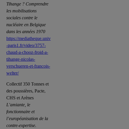
Tihange ? Comprendre
les mobilisations
sociales contre le
nucléaire en Belgique
dans les années 1970
https://mediatheque.univ
-paris1.fr/video/3757-
chaud-a-chooz-froid-a-
tihange-nicolas-
verschueren-et-francois-
welter/
Collectif 350 Tonnes et
des poussières, Pacte,
CHS et Arènes
L’amiante, le
fonctionnaire et
l’européanisation de la
contre-expertise.