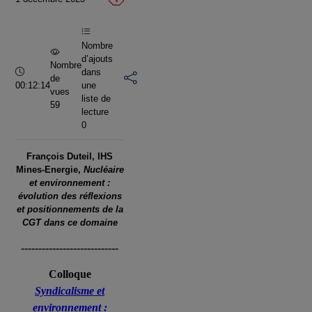
vidéo
Nombre
d’ajouts
Nombre
Durée :
dans
de
00:12:14
une
vues
liste de
59
lecture
0
François Duteil, IHS
Mines-Energie,
Nucléaire
et environnement :
évolution des réflexions
et positionnements de la
CGT dans ce domaine
----------------------------
Colloque
Syndicalisme et
environnement :