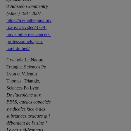
d’Adisséo-Commentry
(Allier) 1981-2007
https://mediatheque.univ
-paris1.fr/video/3739-
linvisibilite-des-cancers-
professionnels-jean-
noel-dutheil/
Gwenola Le Naour,
Triangle, Sciences Po
Lyon et Valentin
Thomas, Triangle,
Sciences Po Lyon
De l’acroléine aux
PFAS, quelles capacités
syndicales face à des
substances toxiques qui
débordent de l’usine ?
Le cas sud-lyonnais