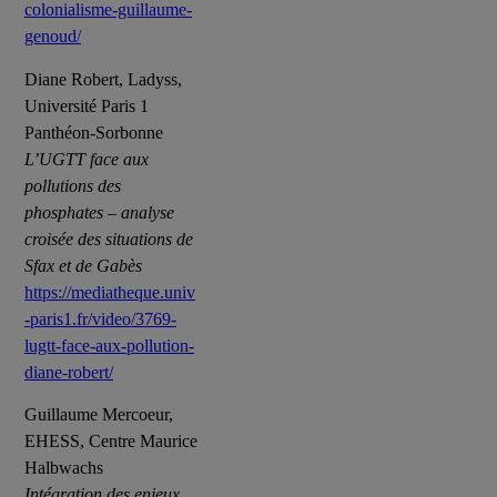
colonialisme-guillaume-
genoud/
Diane Robert, Ladyss,
Université Paris 1
Panthéon-Sorbonne
L’UGTT face aux
pollutions des
phosphates – analyse
croisée des situations de
Sfax et de Gabès
https://mediatheque.univ
-paris1.fr/video/3769-
lugtt-face-aux-pollution-
diane-robert/
Guillaume Mercoeur,
EHESS, Centre Maurice
Halbwachs
Intégration des enjeux