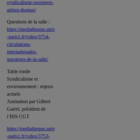
syndicalisme-europeen-
adrien-thomas/
Questions de la salle :
https://mediatheque.univ
-paris1.fr/video/3754-
circulations-
internationales-
questions-de-la-salle/
Table ronde
Syndicalisme et
environnement : enjeux
actuels
Animation par Gilbert
Garrel, président de
l’IHS CGT
https://mediatheque.univ
-paris1.fr/video/3753-