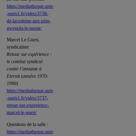
https://mediatheque.univ
-paris1.fr/video/3738-
de-lacroleine-aux-pfas-
gwenola-le-naour/
Marcel Le Guen,
syndicaliste
Retour sur expérience :
le combat syndical
contre l’amiante à
Eternit (années 1970-
1990)
https://mediatheque.univ
-paris1.fr/video/3737-
retour-sur-experience-
marcel-le-guen/
Questions de la salle :
https://mediatheque.univ