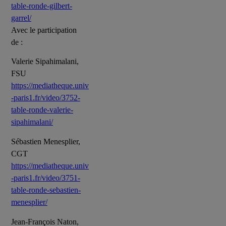
table-ronde-gilbert-
garrel/
Avec le participation
de :
Valerie Sipahimalani,
FSU
https://mediatheque.univ
-paris1.fr/video/3752-
table-ronde-valerie-
sipahimalani/
Sébastien Menesplier,
CGT
https://mediatheque.univ
-paris1.fr/video/3751-
table-ronde-sebastien-
menesplier/
Jean-François Naton,