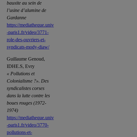
bauxite au sein de
l’usine d’alumine de
Gardanne
https://mediatheque.univ
-paris1.fr/video/3771-
role-des-ouvriers-et-
syndicats-mody-diaw/
Guillaume Genoud,
IDHE.S, Evry
« Pollutions et
Colonialisme ?». Des
syndicalistes corses
dans la lutte contre les
boues rouges (1972-
1974)
https://mediatheque.univ
-paris1.fr/video/3770-
pollutions-et-