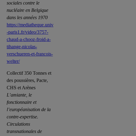
sociales contre le
nucléaire en Belgique
dans les années 1970
https://mediatheque.univ
-paris1.fr/video/3757-
chaud-a-chooz-froid-a-
tihange-nicolas-
verschueren-et-francois-
welter/
Collectif 350 Tonnes et
des poussières, Pacte,
CHS et Arènes
L’amiante, le
fonctionnaire et
l’européanisation de la
contre-expertise.
Circulations
transnationales de