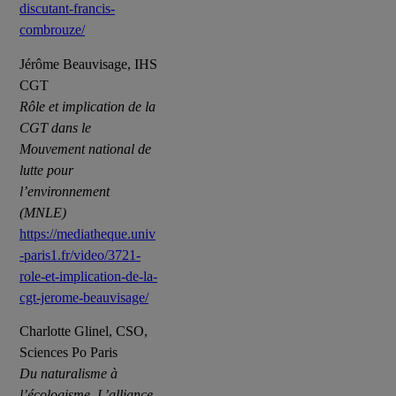
discutant-francis-
combrouze/
Jérôme Beauvisage, IHS
CGT
Rôle et implication de la
CGT dans le
Mouvement national de
lutte pour
l’environnement
(MNLE)
https://mediatheque.univ
-paris1.fr/video/3721-
role-et-implication-de-la-
cgt-jerome-beauvisage/
Charlotte Glinel, CSO,
Sciences Po Paris
Du naturalisme à
l’écologisme. L’alliance