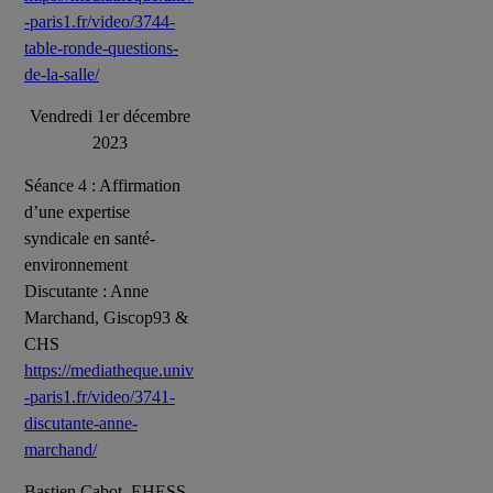
-paris1.fr/video/3744-
table-ronde-questions-
de-la-salle/
Vendredi 1er décembre
2023
Séance 4 : Affirmation
d’une expertise
syndicale en santé-
environnement
Discutante : Anne
Marchand, Giscop93 &
CHS
https://mediatheque.univ
-paris1.fr/video/3741-
discutante-anne-
marchand/
Bastien Cabot, EHESS-