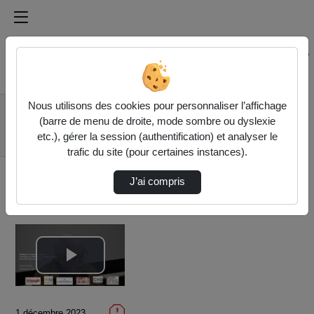
Médiathèque de l'université Paris
Rechercher un média sur Médiathèque de l'université Pa
Accueil
Vidéos
Nous utilisons des cookies pour personnaliser l’affichage
François Duteil :
(barre de menu de droite, mode sombre ou dyslexie
Nucléaire et
etc.), gérer la session (authentification) et analyser le
environnement…
trafic du site (pour certaines instances).
J’ai compris
Lire
la
1 décembre 2023