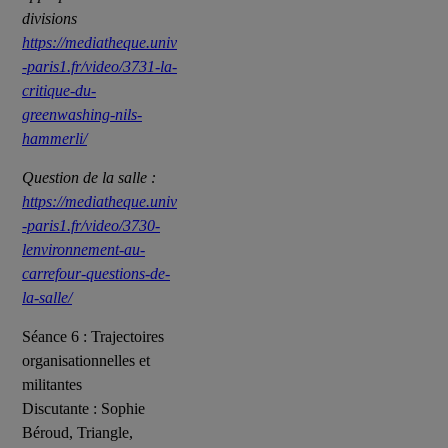
divisions
https://mediatheque.univ
-paris1.fr/video/3731-la-
critique-du-
greenwashing-nils-
hammerli/
Question de la salle :
https://mediatheque.univ
-paris1.fr/video/3730-
lenvironnement-au-
carrefour-questions-de-
la-salle/
Séance 6 : Trajectoires
organisationnelles et
militantes
Discutante : Sophie
Béroud, Triangle,