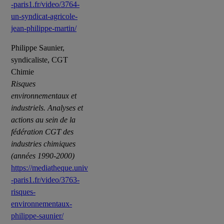
-paris1.fr/video/3764-
un-syndicat-agricole-
jean-philippe-martin/
Philippe Saunier,
syndicaliste, CGT
Chimie
Risques
environnementaux et
industriels. Analyses et
actions au sein de la
fédération CGT des
industries chimiques
(années 1990-2000)
https://mediatheque.univ
-paris1.fr/video/3763-
risques-
environnementaux-
philippe-saunier/