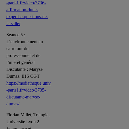
-paris1.fr/video/3736-
affirmation-dune-
expertise-questions-de-
la-salle/
Séance 5 :
L’environnement au
carrefour du
professionnel et de
l’intérêt général
Discutante : Maryse
Dumas, IHS CGT
https://mediatheque.univ
-paris1.fr/video/3735-
discutante-maryse-
dumas/
Florian Millet, Triangle,
Université Lyon 2
Emergence et