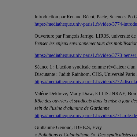
Introduction par Renaud Bécot, Pacte, Sciences Po
https://mediatheque.univ-paris1.fr/video/3774-introd
Ouverture par François Jarrige, LIR3S, université d
Penser les enjeux environnementaux des mobilisations
https://mediatheque.univ-paris1.fr/video/3773-penser
Séance 1 : L'action syndicale comme révélateur d'un te
Discutante : Judith Rainhorn, CHS, Université Pari
https://mediatheque.univ-paris1.fr/video/3772-discuta
Valérie Deldreve, Mody Diaw, ETTIS-INRAE, Bor
Rôle des ouvriers et syndicats dans la mise à jour d
sein de l’usine d’alumine de Gardanne
https://mediatheque.univ-paris1.fr/video/3771-role-d
Guillaume Genoud, IDHE.S, Evry
« Pollutions et Colonialisme ?». Des syndicalistes co