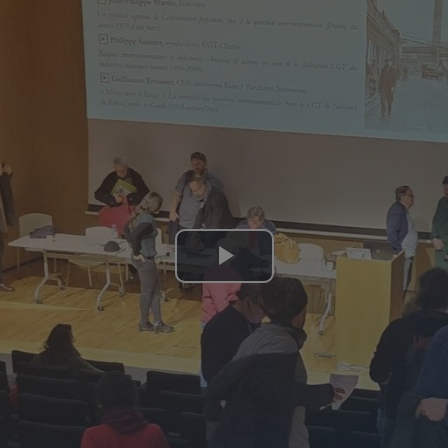
Lire
la
vidéo