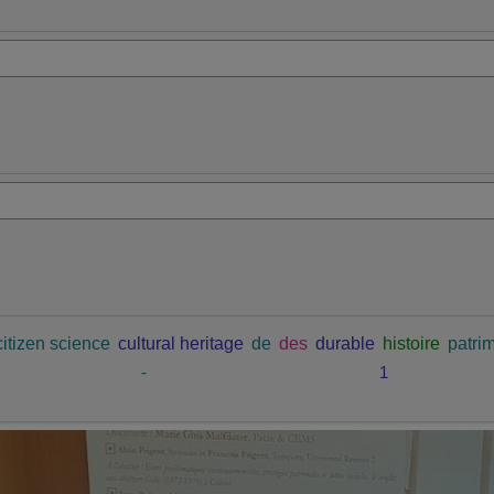
citizen science
cultural heritage
de
des
durable
histoire
patrim
-
1