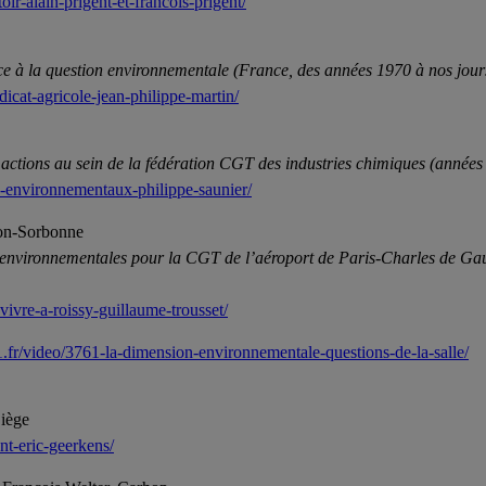
oir-alain-prigent-et-francois-prigent/
ce à la question environnementale (France, des années 1970 à nos jour
icat-agricole-jean-philippe-martin/
t actions au sein de la fédération CGT des industries chimiques (année
es-environnementaux-philippe-saunier/
éon-Sorbonne
ns environnementales pour la CGT de l’aéroport de Paris-Charles de Ga
vivre-a-roissy-guillaume-trousset/
1.fr/video/3761-la-dimension-environnementale-questions-de-la-salle/
Liège
nt-eric-geerkens/