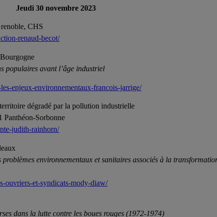
Jeudi 30 novembre 2023
 Grenoble, CHS
uction-renaud-becot/
e Bourgogne
 populaires avant l’âge industriel
-les-enjeux-environnementaux-francois-jarrige/
rritoire dégradé par la pollution industrielle
s 1 Panthéon-Sorbonne
nte-judith-rainhorn/
deaux
es problèmes environnementaux et sanitaires associés à la transformatio
es-ouvriers-et-syndicats-mody-diaw/
rses dans la lutte contre les boues rouges (1972-1974)