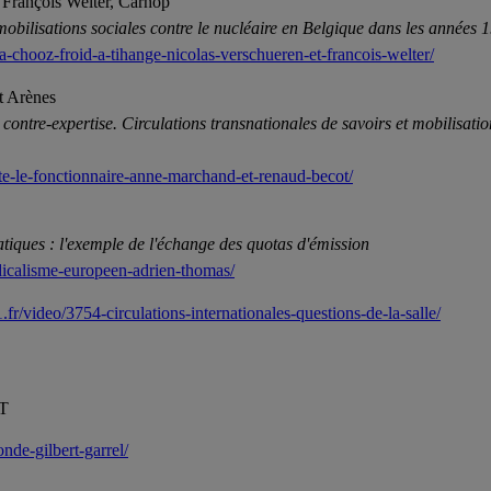
t François Welter, Carhop
ilisations sociales contre le nucléaire en Belgique dans les années 
a-chooz-froid-a-tihange-nicolas-verschueren-et-francois-welter/
t Arènes
 contre-expertise. Circulations transnationales de savoirs et mobilisatio
te-le-fonctionnaire-anne-marchand-et-renaud-becot/
atiques : l'exemple de l'échange des quotas d'émission
ndicalisme-europeen-adrien-thomas/
.fr/video/3754-circulations-internationales-questions-de-la-salle/
GT
nde-gilbert-garrel/