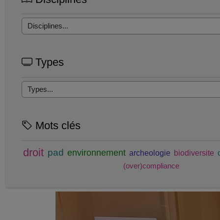
Types
Mots clés
droit
pad
environnement
archeologie
biodiversite
(over)compliance