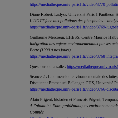
https://mediatheque.univ-paris1.fr/video/3770-pollut
Diane Robert, Ladyss, Université Paris 1 Panthéon-
L’UGTT face aux pollutions des phosphates – analyse
https://mediatheque.univ-paris1.fr/video/3769-lugtt-f
Guillaume Mercoeur, EHESS, Centre Maurice Halb
Intégration des enjeux environnementaux par les acte
Berre (1990 à nos jours)
https://mediatheque.univ-paris1.fr/video/3768-integr
Questions de la salle :
https://mediatheque.univ-paris1
Séance 2 : La dimension environnementale des luttes
Discutant : Emmanuel Bellanger, CHS, Université P
https://mediatheque.univ-paris1.fr/video/3766-discu
Alain Prigent, historien et Francois Prigent, Tempor
A l’abattoir ! Entre problématiques environnementales,
Collinée