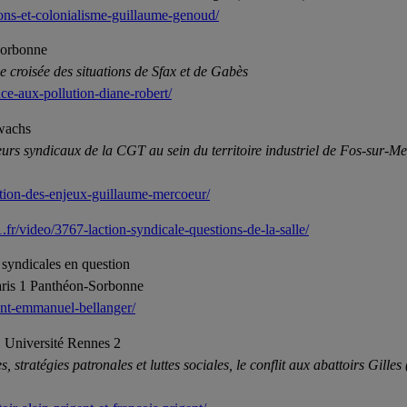
ions-et-colonialisme-guillaume-genoud/
Sorbonne
 croisée des situations de Sfax et de Gabès
ace-aux-pollution-diane-robert/
wachs
urs syndicaux de la CGT au sein du territoire industriel de Fos-sur-Me
ation-des-enjeux-guillaume-mercoeur/
.fr/video/3767-laction-syndicale-questions-de-la-salle/
 syndicales en question
aris 1 Panthéon-Sorbonne
tant-emmanuel-bellanger/
a, Université Rennes 2
 stratégies patronales et luttes sociales, le conflit aux abattoirs Gille