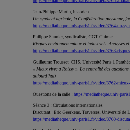
https://mediatheque.univ-paris1.fr/video/3765-a-labatt
Jean-Philippe Martin, historien
Un syndicat agricole, la Confédération paysanne, fa
https://mediatheque.univ-paris1.fr/video/3764-un-synd
Philippe Saunier, syndicaliste, CGT Chimie
Risques environnementaux et industriels. Analyses e
https://mediatheque.univ-paris1.fr/video/3763-risqu
Guillaume Trousset, CHS, Université Paris 1 Panth
« Mieux vivre à Roissy ». La centralité des questio
aujourd’hui)
https://mediatheque.univ-paris1.fr/video/3762-mieux-
Questions de la salle :
https://mediatheque.univ-paris
Séance 3 : Circulations internationales
Discutant : Eric Geerkens, Traverses, Université de 
https://mediatheque.univ-paris1.fr/video/3760-discuta