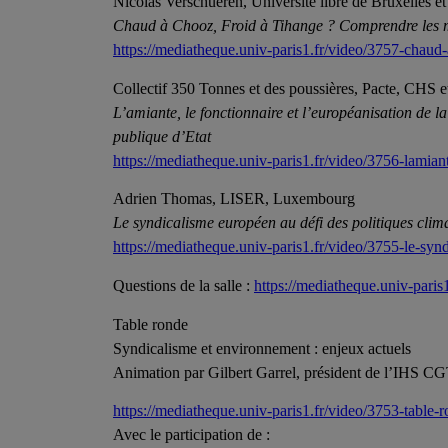
Nicolas Verschueren, Université libre de Bruxelles e
Chaud à Chooz, Froid à Tihange ? Comprendre les mob
https://mediatheque.univ-paris1.fr/video/3757-chaud-
Collectif 350 Tonnes et des poussières, Pacte, CHS e
L’amiante, le fonctionnaire et l’européanisation de la
publique d’Etat
https://mediatheque.univ-paris1.fr/video/3756-lamian
Adrien Thomas, LISER, Luxembourg
Le syndicalisme européen au défi des politiques clim
https://mediatheque.univ-paris1.fr/video/3755-le-sy
Questions de la salle :
https://mediatheque.univ-paris1
Table ronde
Syndicalisme et environnement : enjeux actuels
Animation par Gilbert Garrel, président de l’IHS C
https://mediatheque.univ-paris1.fr/video/3753-table-ro
Avec le participation de :