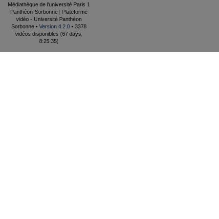
Médiathèque de l'université Paris 1
Panthéon-Sorbonne | Plateforme
vidéo - Université Panthéon
Sorbonne •
Version 4.2.0
• 3378
vidéos disponibles (67 days,
8:25:35)