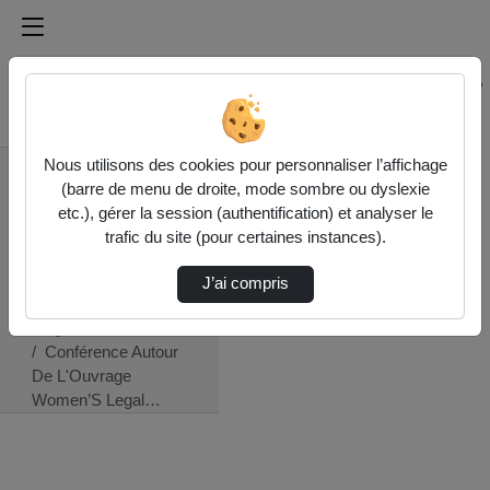
Médiathèque de l'université Paris
Rechercher un média sur Médiathèque de l'université Pa
Accueil
Nous utilisons des cookies pour personnaliser l’affichage
ISJPS - Institut des
(barre de menu de droite, mode sombre ou dyslexie
sciences juridique et
etc.), gérer la session (authentification) et analyser le
philosophique de la
trafic du site (pour certaines instances).
Sorbonne (UMR 8103)
Philosophies
J’ai compris
féministes et études
de genre
Conférence Autour
De L'Ouvrage
Women’S Legal…