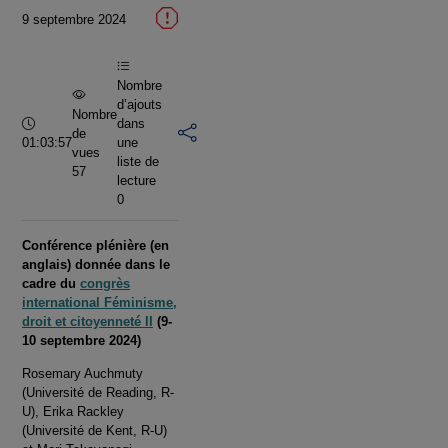
la
9 septembre 2024
vidéo
Nombre
d’ajouts
Nombre
Durée :
dans
de
01:03:57
une
vues
liste de
57
lecture
0
Conférence plénière (en
anglais) donnée dans le
cadre du
congrès
international Féminisme,
droit et citoyenneté II
(9-
10 septembre 2024)
Rosemary Auchmuty
(Université de Reading, R-
U), Erika Rackley
(Université de Kent, R-U)