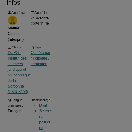
Infos
Ajouté par :
Ajouté le :
24 octobre
2024 11:16
Marine
Conde
(mlesprit)
Chaîne :
Type :
ISJPS -
Conférence
Institut des
/ colloque /
sciences
séminaire
juridique et
philosophique
de la
Sorbonne
(UMR 8103)
Langue
Discipline(s) :
Droit
principale :
Français
Scienc
es
politiqu
es