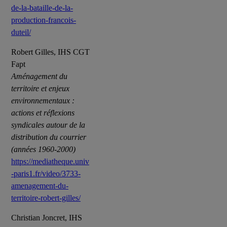
de-la-bataille-de-la-
production-francois-
duteil/
Robert Gilles, IHS CGT
Fapt
Aménagement du
territoire et enjeux
environnementaux :
actions et réflexions
syndicales autour de la
distribution du courrier
(années 1960-2000)
https://mediatheque.univ
-paris1.fr/video/3733-
amenagement-du-
territoire-robert-gilles/
Christian Joncret, IHS