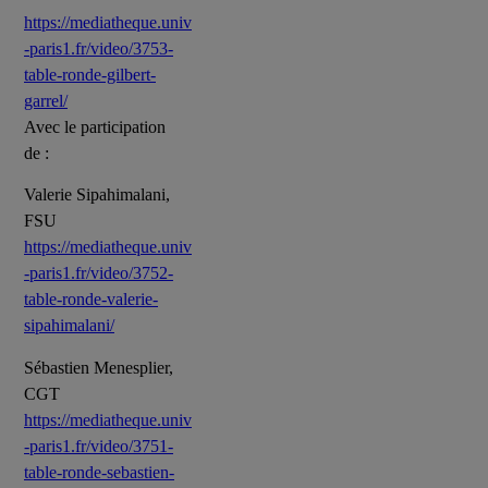
https://mediatheque.univ
-paris1.fr/video/3753-
table-ronde-gilbert-
garrel/
Avec le participation
de :
Valerie Sipahimalani,
FSU
https://mediatheque.univ
-paris1.fr/video/3752-
table-ronde-valerie-
sipahimalani/
Sébastien Menesplier,
CGT
https://mediatheque.univ
-paris1.fr/video/3751-
table-ronde-sebastien-