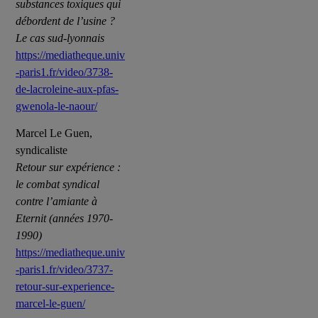
substances toxiques qui
débordent de l’usine ?
Le cas sud-lyonnais
https://mediatheque.univ
-paris1.fr/video/3738-
de-lacroleine-aux-pfas-
gwenola-le-naour/
Marcel Le Guen,
syndicaliste
Retour sur expérience :
le combat syndical
contre l’amiante à
Eternit (années 1970-
1990)
https://mediatheque.univ
-paris1.fr/video/3737-
retour-sur-experience-
marcel-le-guen/