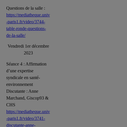
Questions de la salle :
https://mediatheque.univ
-paris1.fr/video/3744-
table-ronde-questions-
de-la-salle/
Vendredi 1er décembre
2023
Séance 4 : Affirmation
d’une expertise
syndicale en santé-
environnement
Discutante : Anne
Marchand, Giscop93 &
CHS
https://mediatheque.univ
-paris1.fr/video/3741-
discutante-anne-