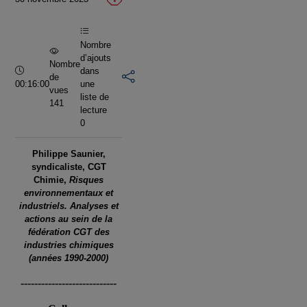
vidéo
Nombre
d’ajouts
Nombre
Durée :
dans
de
00:16:00
une
vues
liste de
141
lecture
0
Philippe Saunier,
syndicaliste, CGT
Chimie,
Risques
environnementaux et
industriels. Analyses et
actions au sein de la
fédération CGT des
industries chimiques
(années 1990-2000)
----------------------------