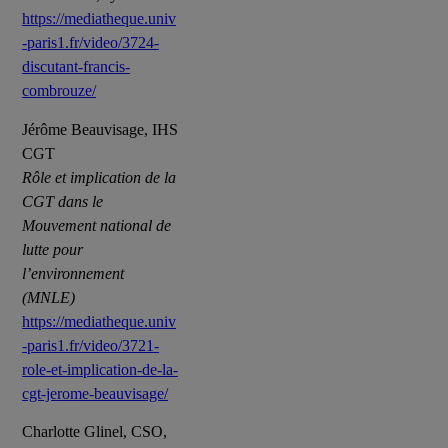
https://mediatheque.univ
-paris1.fr/video/3724-
discutant-francis-
combrouze/
Jérôme Beauvisage, IHS
CGT
Rôle et implication de la
CGT dans le
Mouvement national de
lutte pour
l’environnement
(MNLE)
https://mediatheque.univ
-paris1.fr/video/3721-
role-et-implication-de-la-
cgt-jerome-beauvisage/
Charlotte Glinel, CSO,