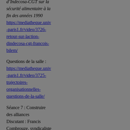
d’Indecosa-CGT sur la
sécurité alimentaire à la
fin des années 1990
https://mediatheque.univ
-paris1.fr/video/3726-
retour-sur-laction-
dindecosa-cgt-francois-
bilem/
Questions de la salle :
https://mediatheque.univ
-paris1.fr/video/3725-
trajectoires-
organisationnelles-
questions-de-la-salle/
Séance 7 : Construire
des alliances
Discutant : Francis
Combrouze, syndicaliste