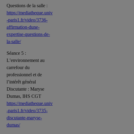
Questions de la salle :
https://mediatheque.univ
-paris1.fr/video/3736-
affirmation-dune-
expertise-questions-de-
la-salle/
Séance 5 :
L’environnement au
carrefour du
professionnel et de
l’intérêt général
Discutante : Maryse
Dumas, IHS CGT
https://mediatheque.univ
-paris1.fr/video/3735-
discutante-maryse-
dumas/