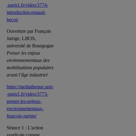
-paris1.fr/video/3774-
introduction-renaud-
becot/
Ouverture par François
Jarrige, LIR3S,
université de Bourgogne
Penser les enjeux
environnementaux des
mobilisations populaires
avant l’âge industriel
https://mediatheque.univ
-paris1.fr/video/3773-
penser-les-enjeux-
environnementaux-
francois-jarrige/
Séance 1 : L'action
syndicale comme