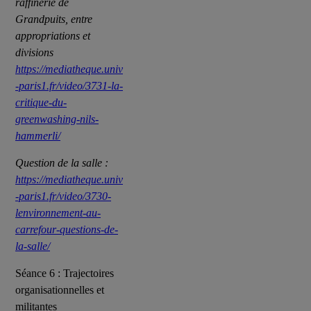
raffinerie de
Grandpuits, entre
appropriations et
divisions
https://mediatheque.univ
-paris1.fr/video/3731-la-
critique-du-
greenwashing-nils-
hammerli/
Question de la salle :
https://mediatheque.univ
-paris1.fr/video/3730-
lenvironnement-au-
carrefour-questions-de-
la-salle/
Séance 6 : Trajectoires
organisationnelles et
militantes