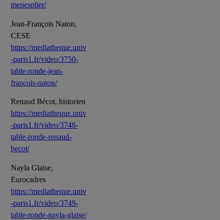
menesplier/
Jean-François Naton,
CESE
https://mediatheque.univ
-paris1.fr/video/3750-
table-ronde-jean-
francois-naton/
Renaud Bécot, historien
https://mediatheque.univ
-paris1.fr/video/3748-
table-ronde-renaud-
becot/
Nayla Glaise,
Eurocadres
https://mediatheque.univ
-paris1.fr/video/3749-
table-ronde-nayla-glaise/