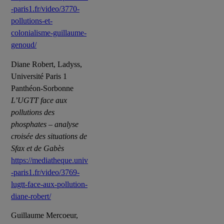
-paris1.fr/video/3770-
pollutions-et-
colonialisme-guillaume-
genoud/
Diane Robert, Ladyss,
Université Paris 1
Panthéon-Sorbonne
L’UGTT face aux
pollutions des
phosphates – analyse
croisée des situations de
Sfax et de Gabès
https://mediatheque.univ
-paris1.fr/video/3769-
lugtt-face-aux-pollution-
diane-robert/
Guillaume Mercoeur,