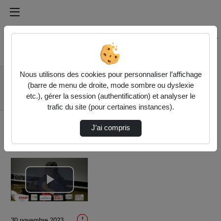
Médiathèque de l'université Paris
Rechercher un média sur Médiathèque de l'université Pa
Accueil
Vidéos
Nous utilisons des cookies pour personnaliser l’affichage
Philippe Saunier :
(barre de menu de droite, mode sombre ou dyslexie
Risques
etc.), gérer la session (authentification) et analyser le
environnementaux.…
trafic du site (pour certaines instances).
J’ai compris
Lire
la
30 novembre 2023