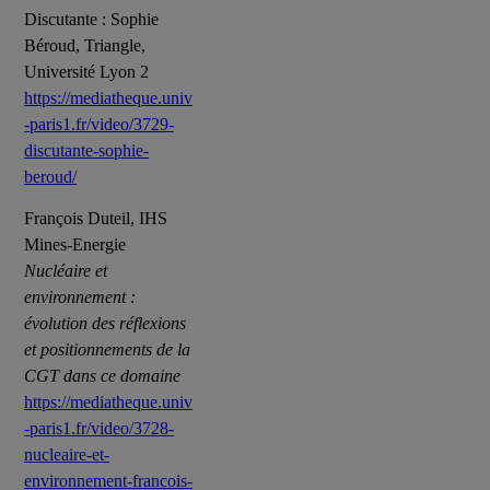
Discutante : Sophie
Béroud, Triangle,
Université Lyon 2
https://mediatheque.univ
-paris1.fr/video/3729-
discutante-sophie-
beroud/
François Duteil, IHS
Mines-Energie
Nucléaire et
environnement :
évolution des réflexions
et positionnements de la
CGT dans ce domaine
https://mediatheque.univ
-paris1.fr/video/3728-
nucleaire-et-
environnement-francois-