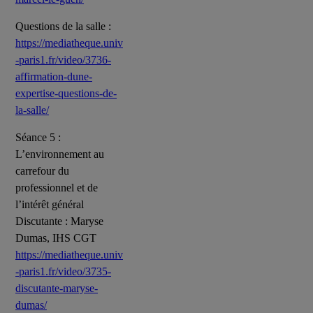
Questions de la salle :
https://mediatheque.univ
-paris1.fr/video/3736-
affirmation-dune-
expertise-questions-de-
la-salle/
Séance 5 :
L’environnement au
carrefour du
professionnel et de
l’intérêt général
Discutante : Maryse
Dumas, IHS CGT
https://mediatheque.univ
-paris1.fr/video/3735-
discutante-maryse-
dumas/