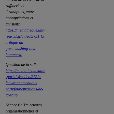
raffinerie de
Grandpuits, entre
appropriations et
divisions
https://mediatheque.univ
-paris1.fr/video/3731-la-
critique-du-
greenwashing-nils-
hammerli/
Question de la salle :
https://mediatheque.univ
-paris1.fr/video/3730-
lenvironnement-au-
carrefour-questions-de-
la-salle/
Séance 6 : Trajectoires
organisationnelles et