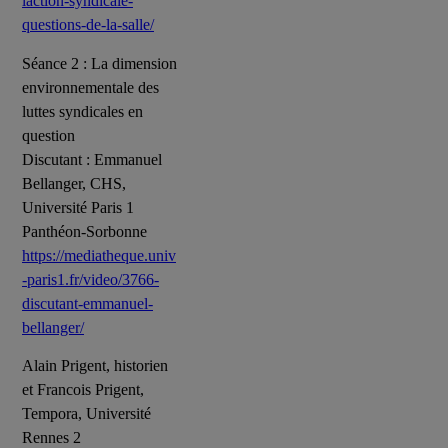
laction-syndicale-
questions-de-la-salle/
Séance 2 : La dimension
environnementale des
luttes syndicales en
question
Discutant : Emmanuel
Bellanger, CHS,
Université Paris 1
Panthéon-Sorbonne
https://mediatheque.univ
-paris1.fr/video/3766-
discutant-emmanuel-
bellanger/
Alain Prigent, historien
et Francois Prigent,
Tempora, Université
Rennes 2