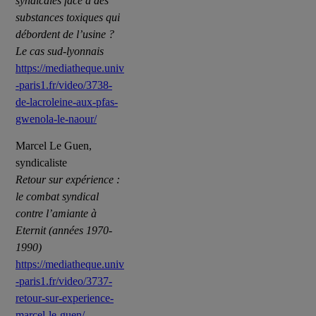
syndicales face à des
substances toxiques qui
débordent de l’usine ?
Le cas sud-lyonnais
https://mediatheque.univ
-paris1.fr/video/3738-
de-lacroleine-aux-pfas-
gwenola-le-naour/
Marcel Le Guen,
syndicaliste
Retour sur expérience :
le combat syndical
contre l’amiante à
Eternit (années 1970-
1990)
https://mediatheque.univ
-paris1.fr/video/3737-
retour-sur-experience-
marcel-le-guen/