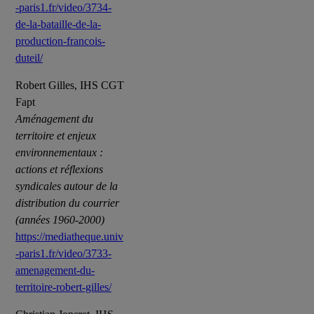
-paris1.fr/video/3734-
de-la-bataille-de-la-
production-francois-
duteil/
Robert Gilles, IHS CGT
Fapt
Aménagement du
territoire et enjeux
environnementaux :
actions et réflexions
syndicales autour de la
distribution du courrier
(années 1960-2000)
https://mediatheque.univ
-paris1.fr/video/3733-
amenagement-du-
territoire-robert-gilles/