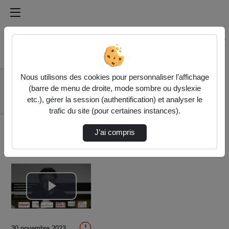
Médiathèque de l'université Paris
Rechercher un média sur Médiathèque de l'université Pa
Accueil
Vidéos
Nous utilisons des cookies pour personnaliser l’affichage
François Jarrige :
(barre de menu de droite, mode sombre ou dyslexie
Penser les enjeux
etc.), gérer la session (authentification) et analyser le
environ…
trafic du site (pour certaines instances).
J’ai compris
Lire
la
30 novembre 2023