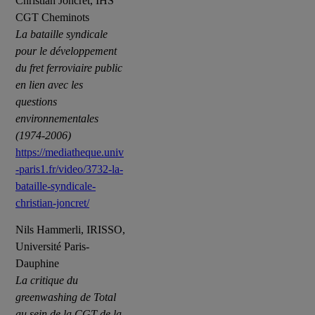
Christian Joncret, IHS
CGT Cheminots
La bataille syndicale
pour le développement
du fret ferroviaire public
en lien avec les
questions
environnementales
(1974-2006)
https://mediatheque.univ
-paris1.fr/video/3732-la-
bataille-syndicale-
christian-joncret/
Nils Hammerli, IRISSO,
Université Paris-
Dauphine
La critique du
greenwashing de Total
au sein de la CGT de la