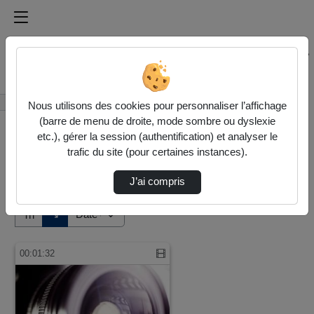
Médiathèque de l'université Paris
Rechercher un média sur Médiathèque de l'université Pa
Accueil
Vidéos
Nous utilisons des cookies pour personnaliser l’affichage
(barre de menu de droite, mode sombre ou dyslexie
etc.), gérer la session (authentification) et analyser le
trafic du site (pour certaines instances).
J’ai compris
Audio
Vidéo
Direction de tri
↘
Tri
00:01:32